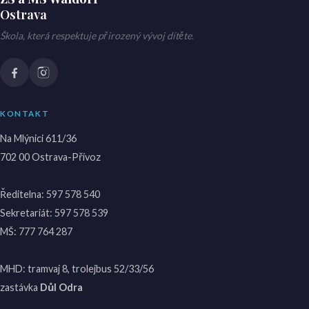
Ostrava
Škola, která respektuje přirozený vývoj dítěte.
KONTAKT
Na Mlýnici 611/36
702 00 Ostrava-Přívoz
Ředitelna:
597 578 540
Sekretariát:
597 578 539
MŠ:
777 764 287
MHD: tramvaj 8, trolejbus 52/33/56
zastávka
Důl Odra