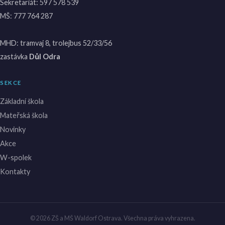
Sekretariát:
597 578 539
MŠ:
777 764 287
MHD: tramvaj 8, trolejbus 52/33/56
zastávka
Důl Odra
SEKCE
Základní škola
Mateřská škola
Novinky
Akce
W-spolek
Kontakty
© 2026 ZŠ a MŠ Waldorf Ostrava. Všechna práva vyhrazena.