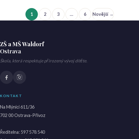
1
2
3
…
6
Novější →
ZŠ a MŠ Waldorf
Ostrava
Škola, která respektuje přirozený vývoj dítěte.
KONTAKT
Na Mlýnici 611/36
702 00 Ostrava-Přívoz
Ředitelna:
597 578 540