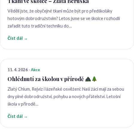
Tkaní ve školce – Zlatá Beruška
Věděli jste, že obyčejné tkaní může být pro předškoláky
hotovým dobrodružstvím? Letos jsme se ve školce rozhodli
zařadit tuto tradiční techniku do…
Číst dál →
11. 4. 2026
·
Akce
Ohlédnutí za školou v přírodě
Zlatý Chlum, Rejvíz i lázeňské osvěžení: ​Naši žáci mají za sebou
dny plné dobrodružství, pohybu a nových přátelství. Letošní
škola v přírodě…
Číst dál →